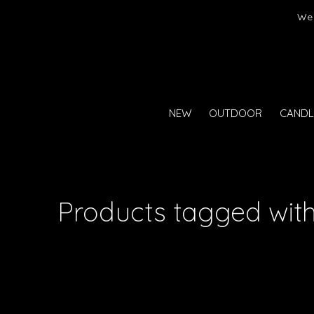
er)
We 
NEW
OUTDOOR
CANDL
Products tagged with