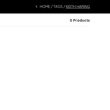
HOME
TAGS
KEITH HARING
0 Products