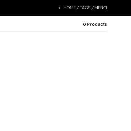
HOME
TAGS
MERCI
0 Products