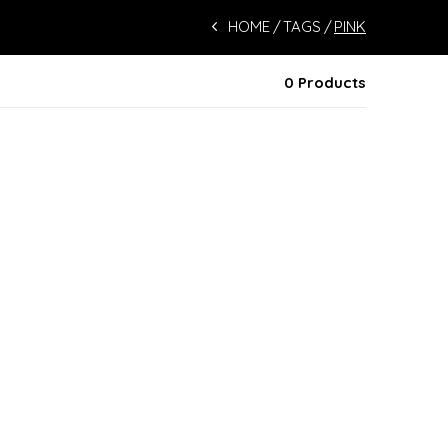
HOME
TAGS
PINK
0 Products